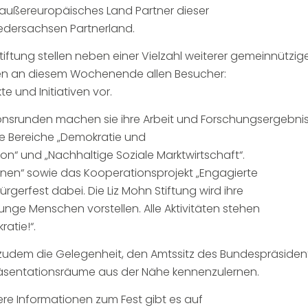
n außereuropäisches Land Partner dieser
edersachsen Partnerland.
tiftung stellen neben einer Vielzahl weiterer gemeinnützig
men an diesem Wochenende allen Besucher:
te und Initiativen vor.
sionsrunden machen sie ihre Arbeit und Forschungsergebni
ie Bereiche „Demokratie und
n“ und „Nachhaltige Soziale Marktwirtschaft“.
en“ sowie das Kooperationsprojekt „Engagierte
rgerfest dabei. Die Liz Mohn Stiftung wird ihre
 junge Menschen vorstellen. Alle Aktivitäten stehen
atie!“.
n zudem die Gelegenheit, den Amtssitz des Bundespräsiden
äsentationsräume aus der Nähe kennenzulernen.
tere Informationen zum Fest gibt es auf