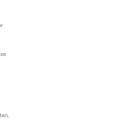
er
sse
ten,